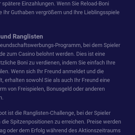
 spätere Einzahlungen. Wenn Sie Reload-Boni
e Ihr Guthaben vergrößern und Ihre Lieblingsspiele
und Ranglisten
 Freundschaftswerbungs-Programm, bei dem Spieler
nde zum Casino belohnt werden. Dies ist eine
tzliche Boni zu verdienen, indem Sie einfach Ihre
eilen. Wenn sich Ihr Freund anmeldet und die
llt, erhalten sowohl Sie als auch Ihr Freund eine
rm von Freispielen, Bonusgeld oder anderen
n.
ot ist die Ranglisten-Challenge, bei der Spieler
die Spitzenpositionen zu erreichen. Preise werden
ag oder dem Erfolg während des Aktionszeitraums