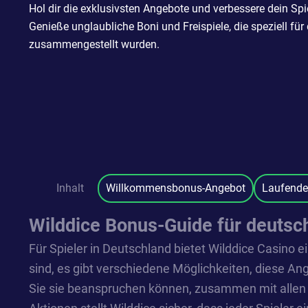
Hol dir die exklusivsten Angebote und verbessere dein Spie
Genieße unglaubliche Boni und Freispiele, die speziell für 
zusammengestellt wurden.
Inhalt
Willkommensbonus-Angebot
Laufende
Wilddice Bonus-Guide für deutsc
Für Spieler in Deutschland bietet Wilddice Casino e
sind, es gibt verschiedene Möglichkeiten, diese Ang
Sie sie beanspruchen können, zusammen mit allen 